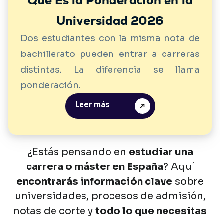
Qué Es la Ponderación en la
Universidad 2026
Dos estudiantes con la misma nota de
bachillerato pueden entrar a carreras
distintas. La diferencia se llama
ponderación.
Leer más
¿Estás
pensando
en
estudiar
una
carrera
o
máster
en
España
?
Aquí
encontrarás
información
clave
sobre
universidades,
procesos
de
admisión,
notas
de
corte
y
todo
lo
que
necesitas