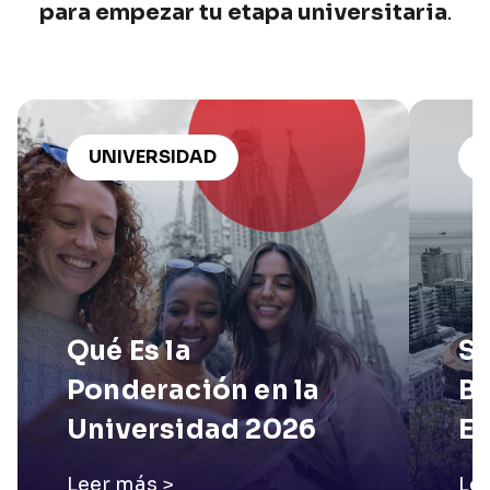
para
empezar
tu
etapa
universitaria
.
UNIVERSIDAD
Qué Es la
Se
Ponderación en la
Ba
Universidad 2026
Es
Leer más >
Le