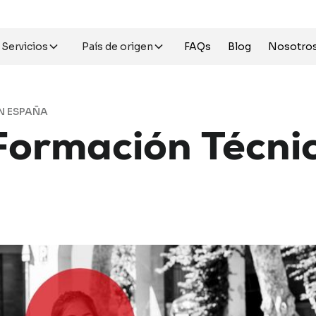
Servicios
País de origen
FAQs
Blog
Nosotro
N ESPAÑA
Formación
Técni