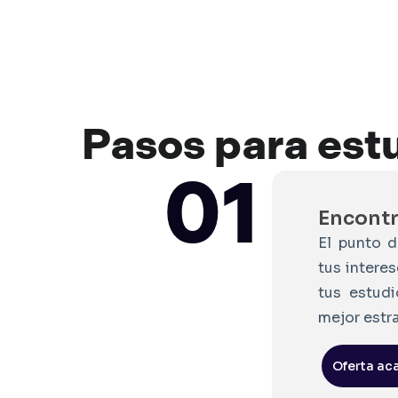
Pasos
para
est
01
Encontra
El punto d
tus intere
tus estudi
mejor estra
Oferta a