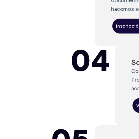
document
hacemos se
Inscripci
04
So
Co
Pr
ac
V