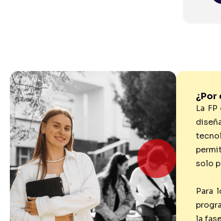
¿Por 
La FP 
diseñ
tecno
permit
solo p
Para 
progra
la fas