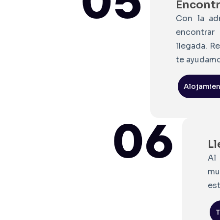
05
Encontr
Con la ad
encontrar
llegada. R
te ayudamo
Alojamie
06
Ll
Al
mu
est
T