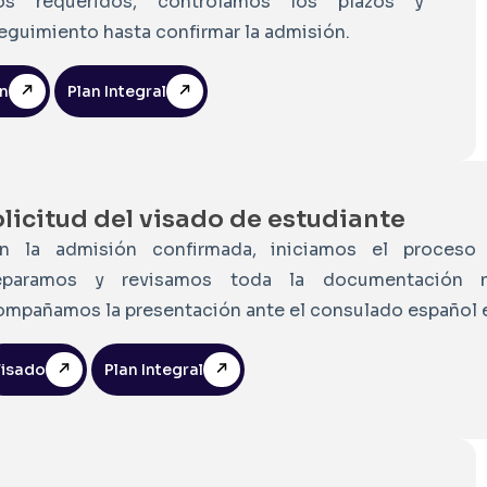
os requeridos, controlamos los plazos y
guimiento hasta confirmar la admisión.
ón
Plan Integral
licitud del visado de estudiante
n la admisión confirmada, iniciamos el proceso 
eparamos y revisamos toda la documentación n
ompañamos la presentación ante el consulado español e
isado
Plan Integral