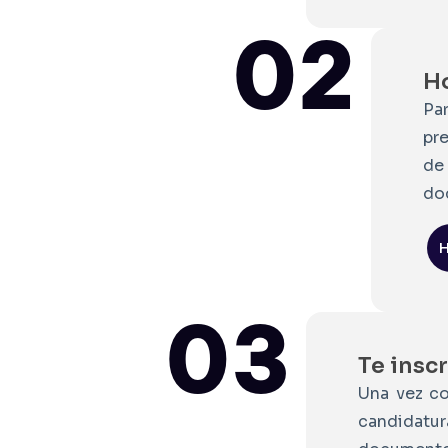
02
H
Pa
pr
de
do
03
Te insc
Una vez c
candidatu