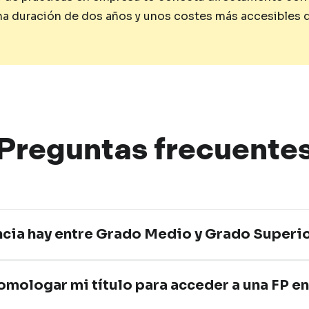
a duración de dos años y unos costes más accesibles que
Preguntas
frec
uente
ncia hay entre Grado Medio y Grado Superi
Medio forma Técnicos en áreas concretas y está orien
mologar mi título para acceder a una FP e
ción más rápida al mercado laboral. El Grado Supe
 Superiores con una especialización más avanzada 