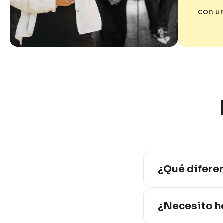
con un
¿Qué difere
El Grado 
¿Necesito ho
incorpora
Técnicos