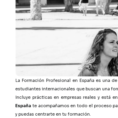
La
Formación
Profesional
en
España
es
una
de
estudiantes
internacionales
que
buscan
una
fo
Incluye
prácticas
en
empresas
reales
y
está
en
España
te
acompañamos
en
todo
el
proceso
pa
y
puedas
centrarte
en
tu
formación.