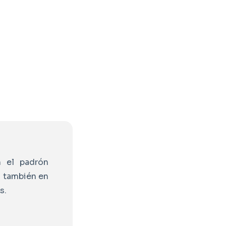
n el padrón
s también en
s.