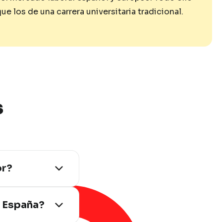
 los de una carrera universitaria tradicional.
s
or?
tado a una
n España?
rior forma
y, además,