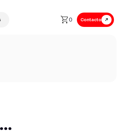
0
s
Contacto
..