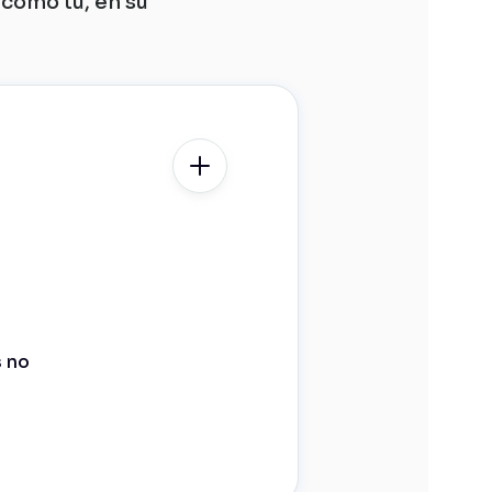
como tú, en su
s no
r