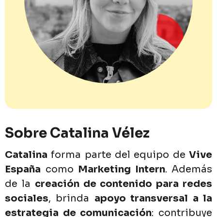
Sobre
Catalina
Vélez
Catalina
forma
parte
del
equipo
de
Vive
España
como
Marketing
Intern
.
Además
de
la
creación
de
contenido
para
redes
sociales
,
brinda
apoyo
transversal
a
la
estrategia
de
comunicación
:
contribuye