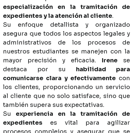
especialización
en
la
tramitación
de
expedientes
y
la
atención
al
cliente
.
Su
enfoque
detallista
y
organizado
asegura
que
todos
los
aspectos
legales
y
administrativos
de
los
procesos
de
nuestros
estudiantes
se
manejen
con
la
mayor
precisión
y
eficacia.
Irene
se
destaca
por
su
habilidad
para
comunicarse
clara
y
efectivamente
con
los
clientes,
proporcionando
un
servicio
al
cliente
que
no
solo
satisface,
sino
que
también
supera
sus
expectativas.
Su
experiencia
en
la
tramitación
de
expedientes
es
vital
para
agilizar
procesos
complejos
y
asegurar
que
se