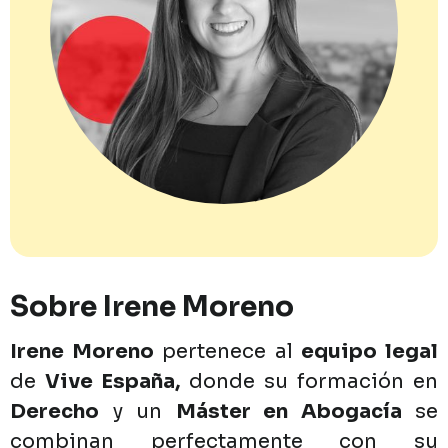
Sobre
Irene
Moreno
Irene
Moreno
pertenece
al
equipo
legal
de
Vive
España,
donde
su
formación
en
Derecho
y
un
Máster
en
Abogacía
se
combinan
perfectamente
con
su