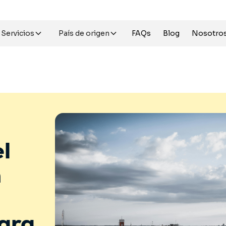
Servicios
País de origen
FAQs
Blog
Nosotro
el
n
ara