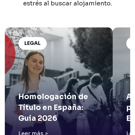
estrés
al
buscar
alojamiento.
LEGAL
Homologación de
Ap
Título en España:
pa
Guía 2026
E
Leer más >
Le