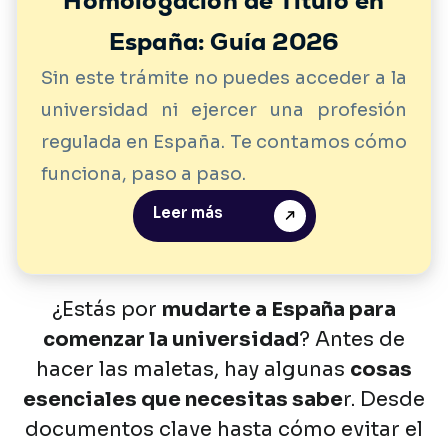
Homologación de Título en
España: Guía 2026
Sin este trámite no puedes acceder a la
universidad ni ejercer una profesión
regulada en España. Te contamos cómo
funciona, paso a paso.
Leer más
¿Estás
por
mudarte
a
España
para
comenzar
la
universidad
?
Antes
de
hacer
las
maletas,
hay
algunas
cosas
esenciales
que
necesitas
sabe
r.
Desde
documentos
clave
hasta
cómo
evitar
el