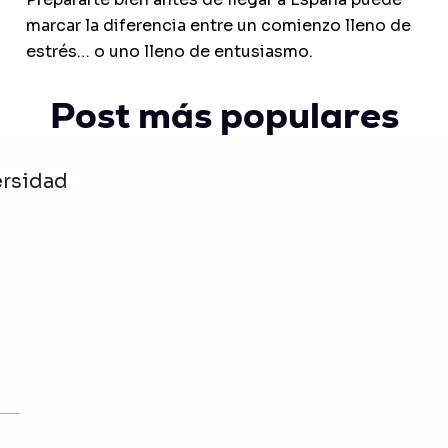
marcar la diferencia entre un comienzo lleno de
estrés… o uno lleno de entusiasmo.
Post más populares
ersidad
s la Ponderación en la Universidad
s >