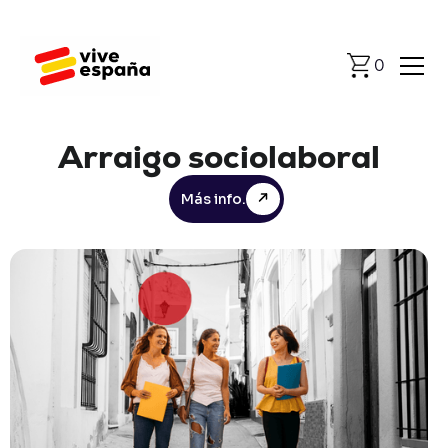
0
Arraigo
sociolaboral
Más info.