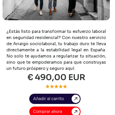
¿Estás
listo
para
transformar
tu
esfuerzo
laboral
en
seguridad
residencial?
Con
nuestro
servicio
de
Arraigo
sociolaboral,
tu
trabajo
duro
te
lleva
directamente
a
la
estabilidad
legal
en
España.
No
solo
te
ayudamos
a
regularizar
tu
situación,
sino
que
te
empoderamos
para
que
construyas
un
futuro
próspero
y
seguro
aquí.
€ 490,00 EUR
Comprar ahora