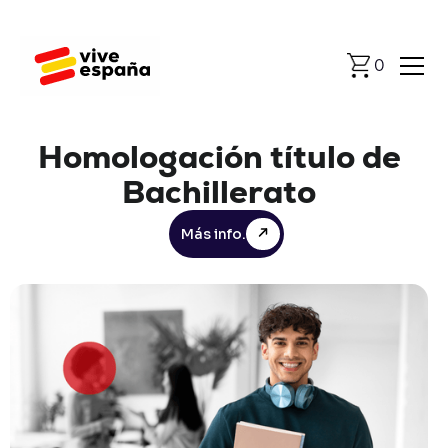
0
Homologación
título
de
Bachillerato
Más info.