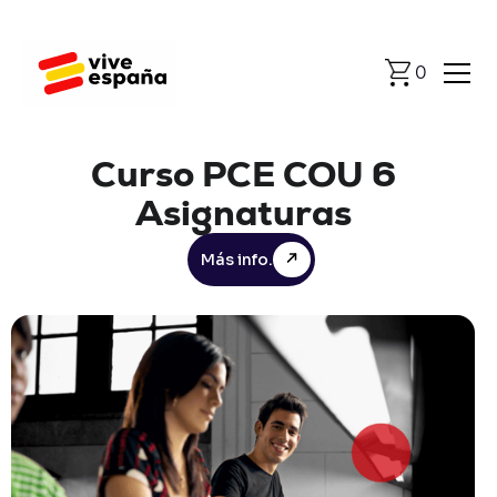
0
Curso
PCE
COU
6
Asignaturas
Más info.