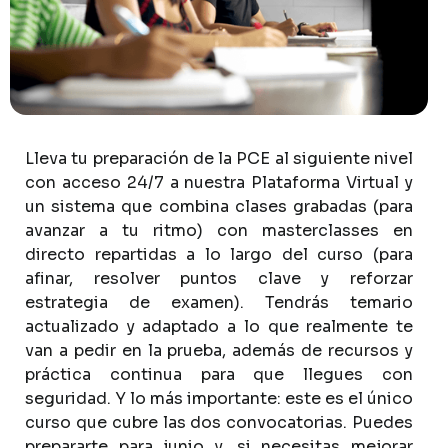
Lleva
tu
preparación
de
la
PCE
al
siguiente
nivel
con
acceso
24/7
a
nuestra
Plataforma
Virtual
y
un
sistema
que
combina
clases
grabadas
(para
avanzar
a
tu
ritmo)
con
masterclasses
en
directo
repartidas
a
lo
largo
del
curso
(para
afinar,
resolver
puntos
clave
y
reforzar
estrategia
de
examen).
Tendrás
temario
actualizado
y
adaptado
a
lo
que
realmente
te
van
a
pedir
en
la
prueba,
además
de
recursos
y
práctica
continua
para
que
llegues
con
seguridad.
Y
lo
más
importante:
este
es
el
único
curso
que
cubre
las
dos
convocatorias.
Puedes
prepararte
para
junio
y,
si
necesitas
mejorar