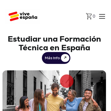
0
Estudiar
una
Formación
Técnica
en
España
Más info.