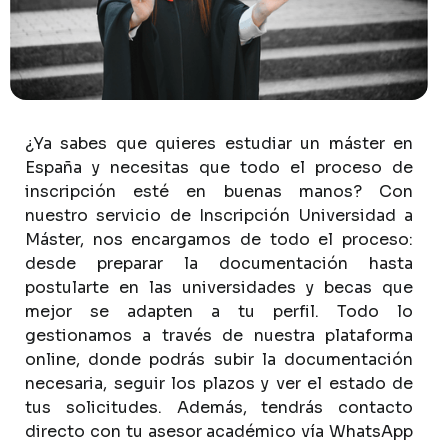
¿Ya
sabes
que
quieres
estudiar
un
máster
en
España
y
necesitas
que
todo
el
proceso
de
inscripción
esté
en
buenas
manos?
Con
nuestro
servicio
de
Inscripción
Universidad
a
Máster,
nos
encargamos
de
todo
el
proceso:
desde
preparar
la
documentación
hasta
postularte
en
las
universidades
y
becas
que
mejor
se
adapten
a
tu
perfil.
Todo
lo
gestionamos
a
través
de
nuestra
plataforma
online,
donde
podrás
subir
la
documentación
necesaria,
seguir
los
plazos
y
ver
el
estado
de
tus
solicitudes.
Además,
tendrás
contacto
directo
con
tu
asesor
académico
vía
WhatsApp