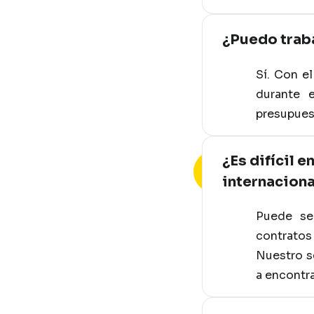
¿Puedo trab
Sí. Con e
durante e
presupuest
¿Es difícil 
internaciona
Puede se
contratos
Nuestro s
a encontra