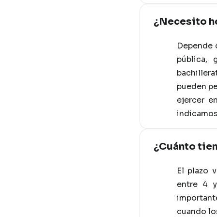
¿Necesito ho
Depende d
pública,
bachiller
pueden ped
ejercer e
indicamos
¿Cuánto tie
El plazo 
entre 4 
important
cuando los