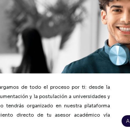
argamos
de
todo
el
proceso
por
ti:
desde
la
umentación
y
la
postulación
a
universidades
y
lo
tendrás
organizado
en
nuestra
plataforma
iento
directo
de
tu
asesor
académico
vía