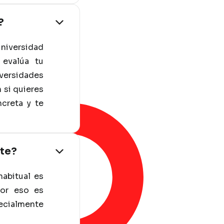
?
universidad
 evalúa tu
iversidades
 si quieres
creta y te
nte?
habitual es
Por eso es
ecialmente