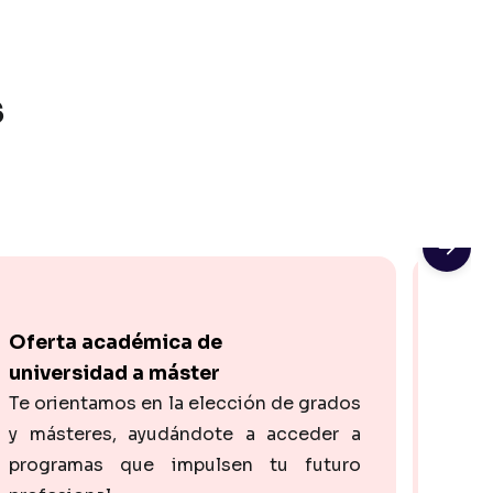
s
Oferta académica de
Homo
universidad a máster
bach
Te orientamos en la elección de grados
Si q
y másteres, ayudándote a acceder a
con 
programas que impulsen tu futuro
prueb