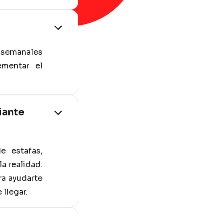
s semanales
ementar el
iante
e estafas,
a realidad.
ra ayudarte
 llegar.