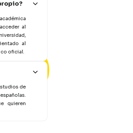
 propio?
z académica
acceder al
niversidad,
ientado al
o oficial.
estudios de
 españolas.
ue quieren