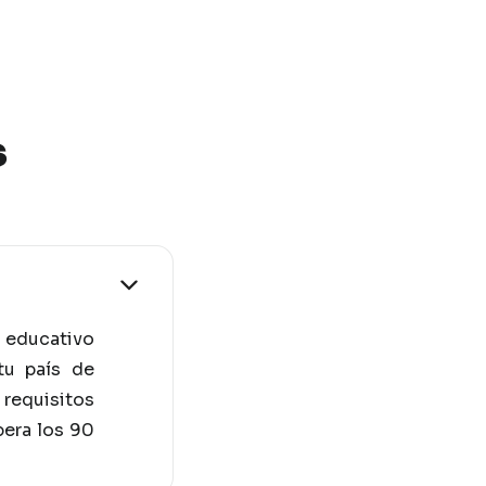
s
 educativo
tu país de
requisitos
pera los 90