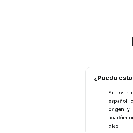
¿Puedo estud
Sí. Los c
español 
origen y 
académico
días.