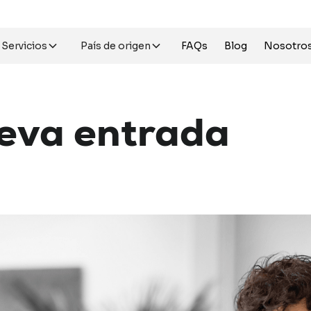
Servicios
País de origen
FAQs
Blog
Nosotro
eva
entrada