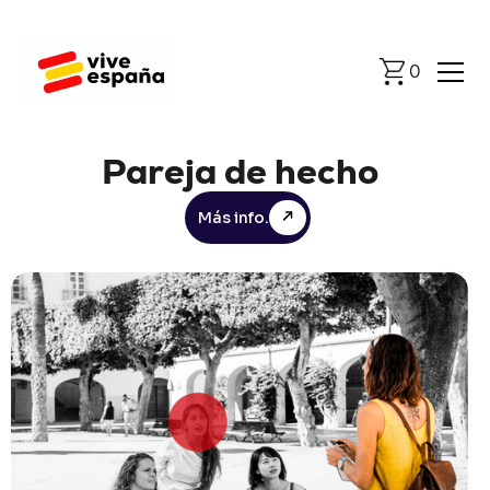
0
Pareja
de
hecho
Más info.