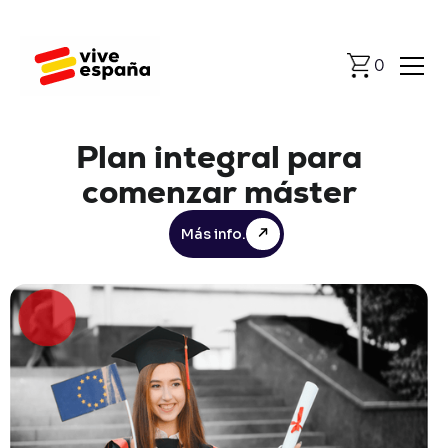
0
Plan
integral
para
comenzar
máster
Más info.