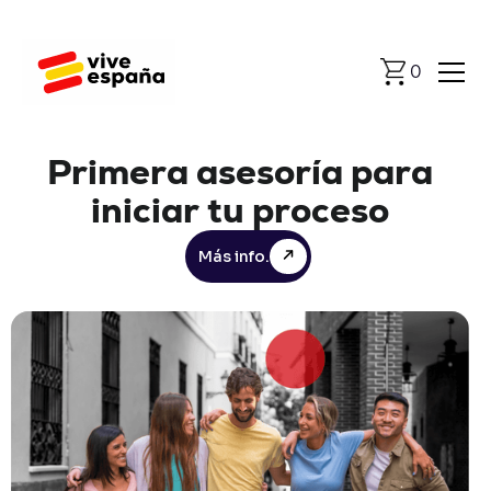
0
Primera
asesoría
para
iniciar
tu
proceso
Más info.