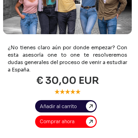
¿No
tienes
claro
aún
por
donde
empezar?
Con
esta
asesoría
one
to
one
te
resolveremos
dudas
generales
del
proceso
de
venir
a
estudiar
a
España.
€ 30,00 EUR
Comprar ahora