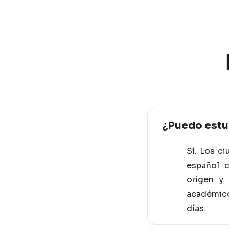
¿Puedo estud
Sí. Los c
español 
origen y 
académico
días.