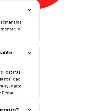
s semanales
ementar el
iante
e estafas,
a realidad.
ra ayudarte
 llegar.
 propio?