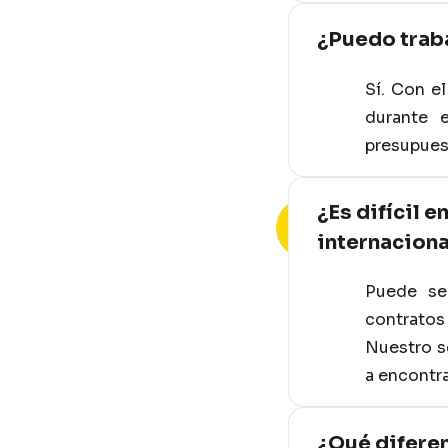
¿Puedo trab
Sí. Con e
durante e
presupuest
¿Es difícil 
internaciona
Puede se
contratos
Nuestro s
a encontra
¿Qué diferen