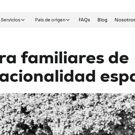
Servicios
País de origen
FAQs
Blog
Nosotro
ra
familiares
de
acionalidad
esp