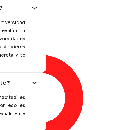
?
universidad
 evalúa tu
iversidades
 si quieres
creta y te
nte?
habitual es
Por eso es
ecialmente