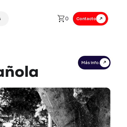
0
s
Contacto
Más info.
añola