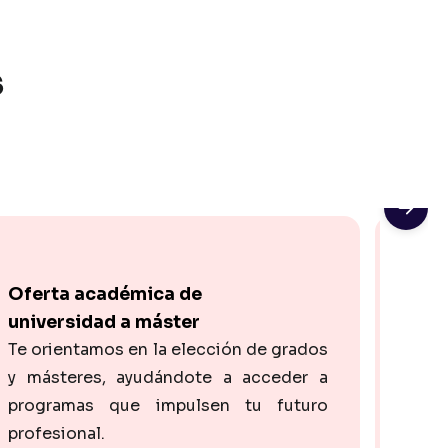
s
Oferta académica de
Homo
universidad a máster
bach
Te orientamos en la elección de grados
Si q
y másteres, ayudándote a acceder a
con 
programas que impulsen tu futuro
prueb
profesional.