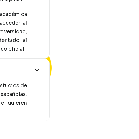
z académica
acceder al
niversidad,
ientado al
o oficial.
estudios de
 españolas.
ue quieren