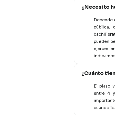
¿Necesito ho
Depende d
pública,
bachiller
pueden ped
ejercer e
indicamos
¿Cuánto tie
El plazo 
entre 4 
important
cuando los