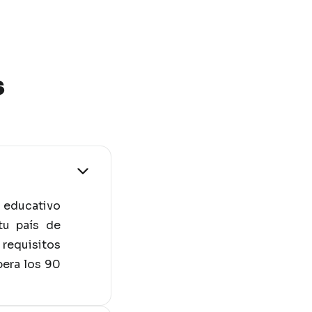
s
 educativo
tu país de
requisitos
pera los 90