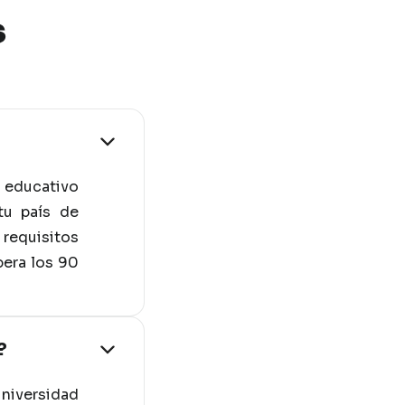
s
 educativo
tu país de
requisitos
pera los 90
?
universidad