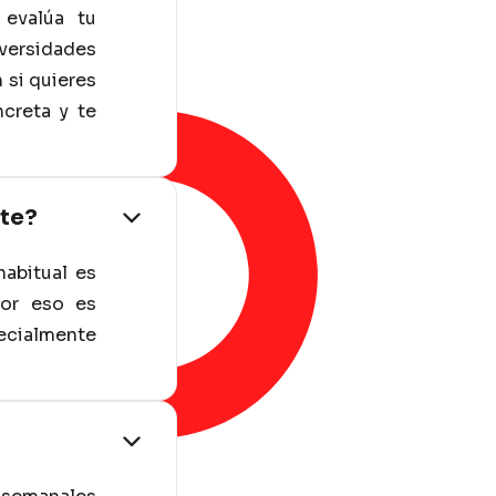
 evalúa tu
iversidades
 si quieres
creta y te
nte?
habitual es
Por eso es
ecialmente