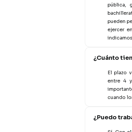
pública,
bachiller
pueden ped
ejercer e
indicamos
¿Cuánto tie
El plazo 
entre 4 
important
cuando los
¿Puedo trab