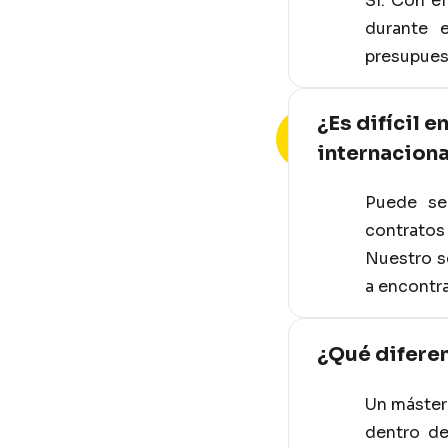
Sí. Con e
durante e
presupuest
¿Es difícil 
internaciona
Puede se
contratos
Nuestro s
a encontra
¿Qué diferen
Un máster 
dentro de