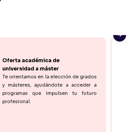
Oferta académica de
Homo
universidad a máster
bach
Te orientamos en la elección de grados
Si q
y másteres, ayudándote a acceder a
con 
programas que impulsen tu futuro
prueb
profesional.