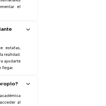
s semanales
ementar el
iante
e estafas,
a realidad.
ra ayudarte
 llegar.
 propio?
z académica
acceder al