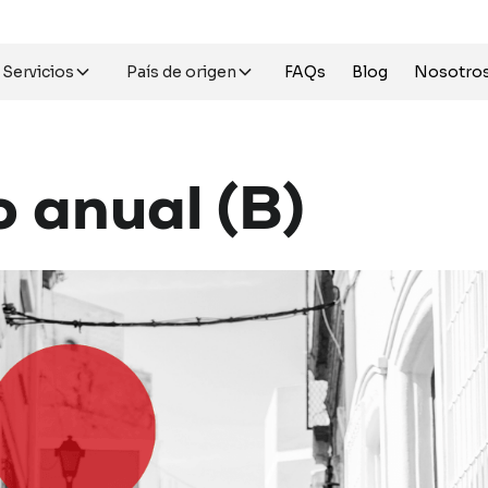
Servicios
País de origen
FAQs
Blog
Nosotro
o
anual
(B)