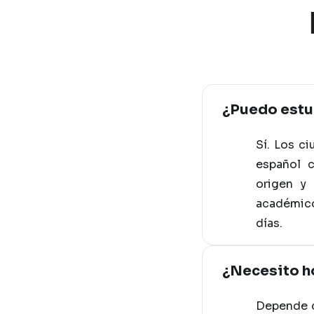
¿Puedo estud
Sí. Los c
español 
origen y 
académico
días.
¿Necesito ho
Depende d