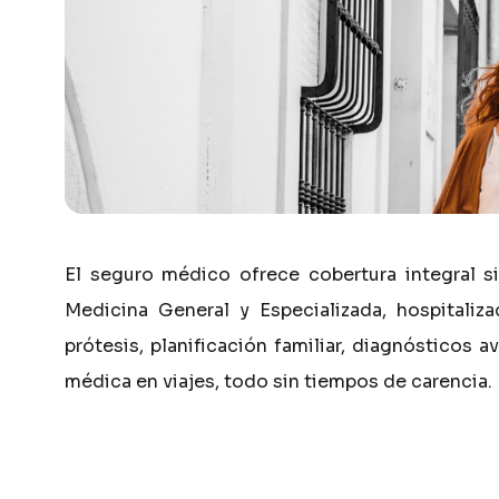
El
seguro
médico
ofrece
cobertura
integral
s
Medicina
General
y
Especializada,
hospitaliza
prótesis,
planificación
familiar,
diagnósticos
av
médica
en
viajes,
todo
sin
tiempos
de
carencia.