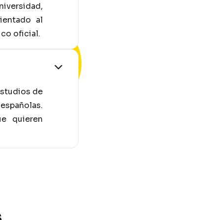
niversidad,
ientado al
o oficial.
estudios de
 españolas.
ue quieren
s