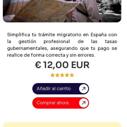
Simplifica
tu
trámite
migratorio
en
España
con
la
gestión
profesional
de
las
tasas
gubernamentales,
asegurando
que
tu
pago
se
realice
de
forma
correcta
y
sin
errores.
€ 12,00 EUR
Comprar ahora