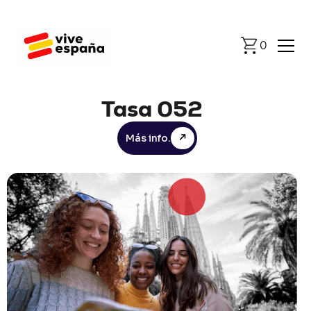
0
Tasa
052
Más info.