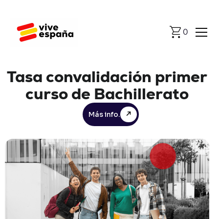
0
Tasa
convalidación
primer
curso
de
Bachillerato
Más info.