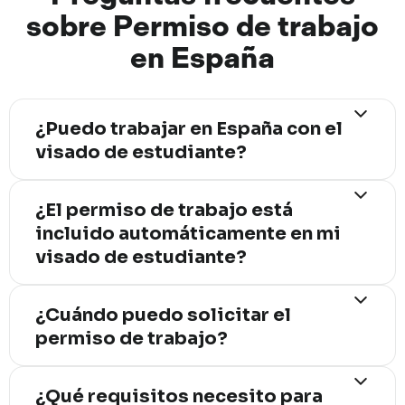
sobre
Permiso
de
trabajo
en
España
¿Puedo trabajar en España con el
visado de estudiante?
Sí, pero con condiciones. El visado de
¿El permiso de trabajo está
estudiante permite trabajar un máximo
incluido automáticamente en mi
de 30 horas semanales durante el
visado de estudiante?
período lectivo, siempre que se
cuente con la autorización de trabajo
Depen de la formación a realizar.
¿Cuándo puedo solicitar el
correspondiente..
Cuando se trata de una formación
permiso de trabajo?
superior, la autorización de trabajo se
concede de forma automática. En
Puedes solicitarlo una vez que estés
¿Qué requisitos necesito para
cambio, si se cursa otro tipo de
en España con tu residencia de