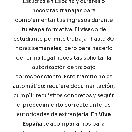
Estudias
en
España
y
quieres
o
necesitas
trabajar
para
complementar
tus
ingresos
durante
tu
etapa
formativa.
El
visado
de
estudiante
permite
trabajar
hasta
30
horas
semanales,
pero
para
hacerlo
de
forma
legal
necesitas
solicitar
la
autorización
de
trabajo
correspondiente.
Este
trámite
no
es
automático:
requiere
documentación,
cumplir
requisitos
concretos
y
seguir
el
procedimiento
correcto
ante
las
autoridades
de
extranjería.
En
Vive
España
te
acompañamos
para