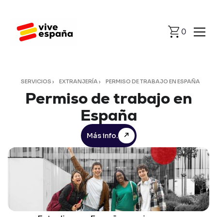
0
SERVICIOS
›
EXTRANJERÍA
›
PERMISO DE TRABAJO EN ESPAÑA
Permiso
de
trabajo
en
España
Más info.