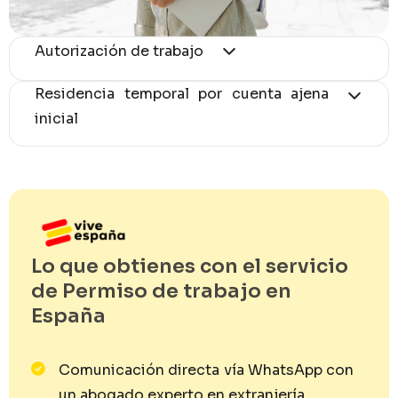
Autorización de trabajo
Residencia temporal por cuenta ajena
Más info.
€ 350,00 EUR
inicial
Más info.
€ 525,00 EUR
Lo que obtienes con el servicio
de Permiso de trabajo en
España
Comunicación directa vía WhatsApp con
un abogado experto en extranjería