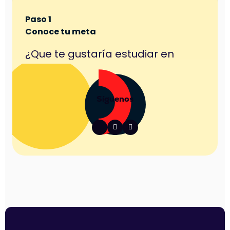
Síguenos

